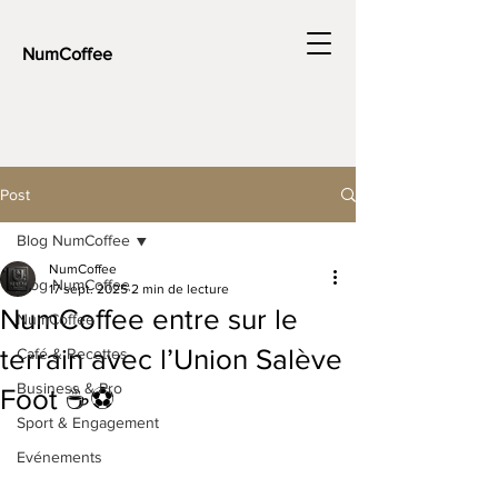
NumCoffee
Post
Blog NumCoffee
NumCoffee
Blog NumCoffee
17 sept. 2025
2 min de lecture
NumCoffee entre sur le
NumCoffee
terrain avec l’Union Salève
Café & Recettes
Business & Pro
Foot ☕⚽
Sport & Engagement
Evénements