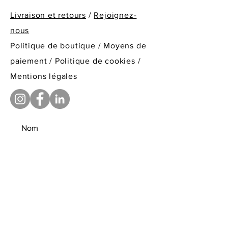
Europe :
Téléphone : +33 (4) 50 50 30 77
. Standard (Collissimo international) 4 à
Livraison et retours
/
Rejoignez-
Délai de réponse : sous 24-48h
5 jours ouvrés
nous
Autre pays contactez-nous pour un
Politique de boutique
/
Moyens de
devis
paiement /
Politique de cookies /
Suivi des commandes
Mentions légales
Une fois votre commande expédiée