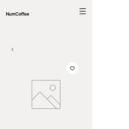
NumCoffee